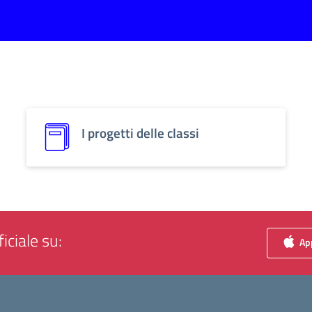
I progetti delle classi
iciale su:
App