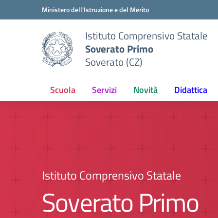
Vai ai contenuti
Vai al menu di navigazione
Vai al footer
Ministero dell'Istruzione e del Merito
Istituto Comprensivo Statale
Soverato Primo
Soverato (CZ)
Scuola
Servizi
Novità
Didattica
Istituto Comprensivo Statale
Soverato Primo