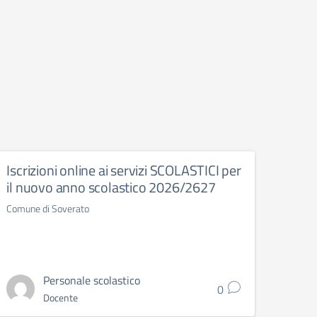
Iscrizioni online ai servizi SCOLASTICI per
AVV
il nuovo anno scolastico 2026/2627
GRAT
TES
Comune di Soverato
Comune
Personale scolastico
0
Docente