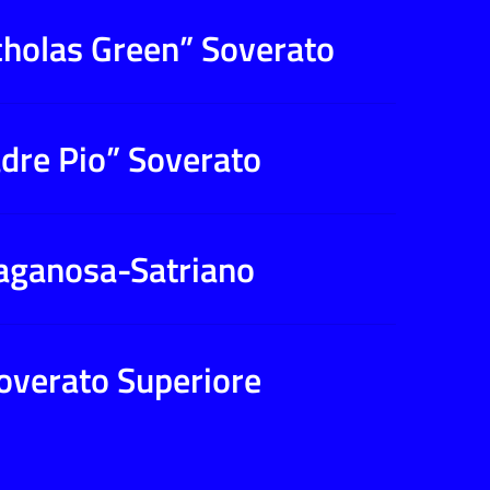
icholas Green” Soverato
adre Pio” Soverato
 Laganosa-Satriano
Soverato Superiore