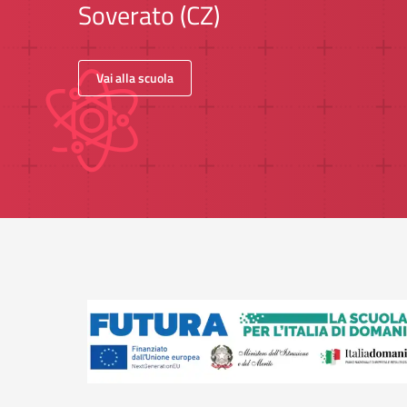
Soverato (CZ)
Vai alla scuola