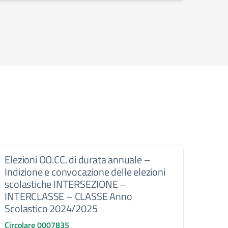
Elezioni OO.CC. di durata annuale –
Autor
Indizione e convocazione delle elezioni
extra
scolastiche INTERSEZIONE –
Circo
INTERCLASSE – CLASSE Anno
Al per
Scolastico 2024/2025
Circolare 0007835