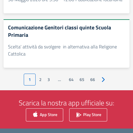
Comunicazione Genitori classi quinte Scuola
Primaria
Scelta' attività da svolgere in alternativa alla Religione
Cattolica
1
2
3
…
64
65
66
Pagina successiv
Scarica la nostra app ufficiale su:
App Store
Play Store