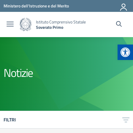
Vai ai contenuti
Vai al menu di navigazione
Vai al footer
Ministero dell'Istruzione e del Merito
Istituto Comprensivo Statale
Soverato Primo
Apr
Notizie
FILTRI