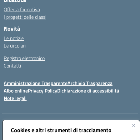
Offerta formativa
I progetti delle classi
Novità
Le notizie
Le circolari
Registro elettronico
Contatti
Amministrazione Trasparente
Archivio Trasparenza
Albo online
Privacy Policy
Dichiarazione di accessibilità
Note legali
Indirizzo:
Via Olimpia, 14 88068 SOVERATO (CZ)
Centralino:
Cookies e altri strumenti di tracciamento
096721161
Email:
czic869004@istruzione.it
Posta elettronica certificata (PEC):
czic869004@pec.istruzione.it