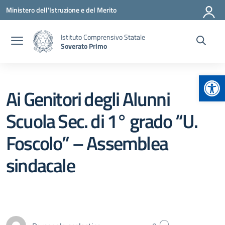
Vai ai contenuti
Vai al menu di navigazione
Vai al footer
Ministero dell'Istruzione e del Merito
Istituto Comprensivo Statale
Soverato Primo
Apr
Ai Genitori degli Alunni
Scuola Sec. di 1° grado “U.
Foscolo” – Assemblea
sindacale