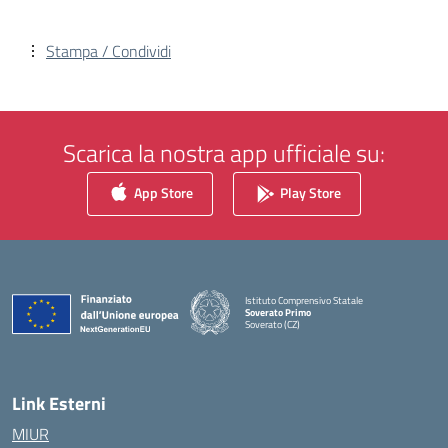
Stampa / Condividi
Scarica la nostra app ufficiale su:
App Store
Play Store
Istituto Comprensivo Statale
Soverato Primo
Soverato (CZ)
— Visita la pagina iniziale della scuola
Link Esterni
MIUR