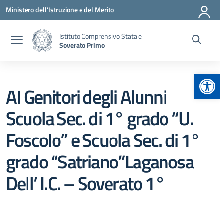
Vai ai contenuti
Vai al menu di navigazione
Vai al footer
Ministero dell'Istruzione e del Merito
Istituto Comprensivo Statale
Soverato Primo
Apr
AI Genitori degli Alunni
Scuola Sec. di 1° grado “U.
Foscolo” e Scuola Sec. di 1°
grado “Satriano”Laganosa
Dell’ I.C. – Soverato 1°