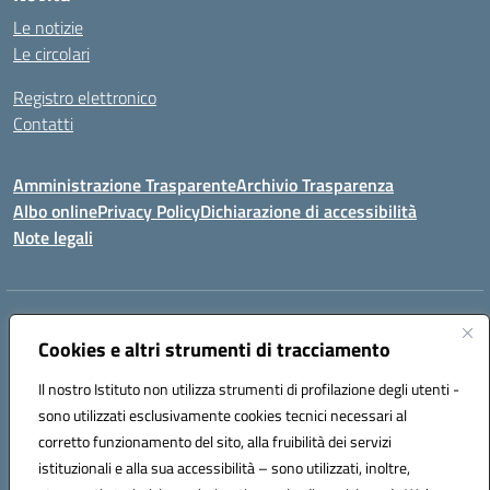
Le notizie
Le circolari
Registro elettronico
Contatti
Amministrazione Trasparente
Archivio Trasparenza
Albo online
Privacy Policy
Dichiarazione di accessibilità
Note legali
Indirizzo:
Via Olimpia, 14 88068 SOVERATO (CZ)
Centralino:
Cookies e altri strumenti di tracciamento
096721161
Email:
czic869004@istruzione.it
Posta elettronica certificata (PEC):
czic869004@pec.istruzione.it
Il nostro Istituto non utilizza strumenti di profilazione degli utenti -
Codice fiscale: 84000710792
sono utilizzati esclusivamente cookies tecnici necessari al
Codice meccanografico:
CZIC869004
corretto funzionamento del sito, alla fruibilità dei servizi
Codice unico di fatturazione (CUF): UFKGA0
istituzionali e alla sua accessibilità – sono utilizzati, inoltre,