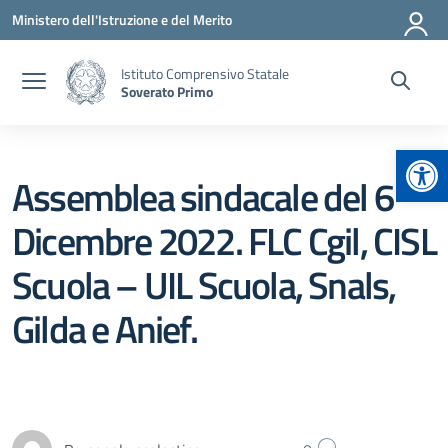
Vai ai contenuti
Vai al menu di navigazione
Vai al footer
Ministero dell'Istruzione e del Merito
Istituto Comprensivo Statale
Soverato Primo
Apr
Assemblea sindacale del 6
Dicembre 2022. FLC Cgil, CISL
Scuola – UIL Scuola, Snals,
Gilda e Anief.