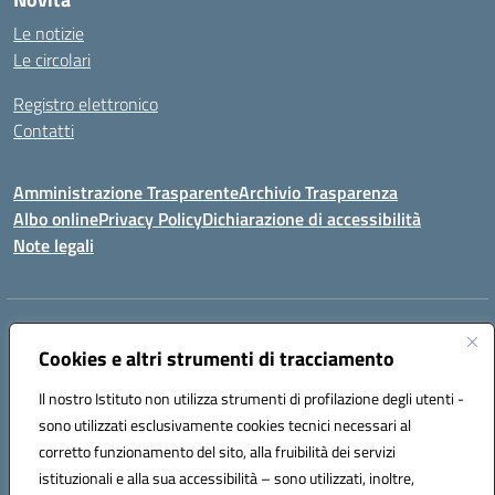
Le notizie
Le circolari
Registro elettronico
Contatti
Amministrazione Trasparente
Archivio Trasparenza
Albo online
Privacy Policy
Dichiarazione di accessibilità
Note legali
Indirizzo:
Via Olimpia, 14 88068 SOVERATO (CZ)
Centralino:
Cookies e altri strumenti di tracciamento
096721161
Email:
czic869004@istruzione.it
Posta elettronica certificata (PEC):
czic869004@pec.istruzione.it
Il nostro Istituto non utilizza strumenti di profilazione degli utenti -
Codice fiscale: 84000710792
sono utilizzati esclusivamente cookies tecnici necessari al
Codice meccanografico:
CZIC869004
corretto funzionamento del sito, alla fruibilità dei servizi
Codice unico di fatturazione (CUF): UFKGA0
istituzionali e alla sua accessibilità – sono utilizzati, inoltre,