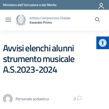
Vai ai contenuti
Vai al menu di navigazione
Vai al footer
Ministero dell'Istruzione e del Merito
Istituto Comprensivo Statale
Soverato Primo
Apr
Avvisi elenchi alunni
strumento musicale
A.S.2023-2024
Personale scolastico
0