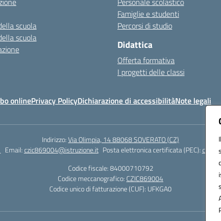
zione
Personale scolastico
Famiglie e studenti
della scuola
Percorsi di studio
della scuola
Didattica
azione
Offerta formativa
I progetti delle classi
bo online
Privacy Policy
Dichiarazione di accessibilità
Note legali
Indirizzo:
Via Olimpia, 14 88068 SOVERATO (CZ)
1
Email:
czic869004@istruzione.it
Posta elettronica certificata (PEC):
czic86
Codice fiscale: 84000710792
Codice meccanografico:
CZIC869004
Codice unico di fatturazione (CUF): UFKGA0