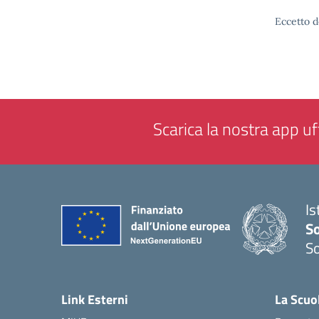
Eccetto d
Scarica la nostra app uff
Is
S
So
— 
Link Esterni
La Scuo