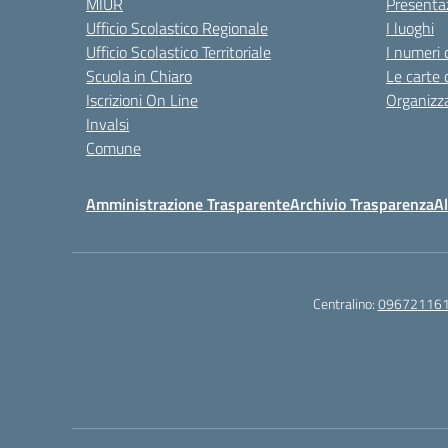
MIUR
Presenta
Ufficio Scolastico Regionale
I luoghi
Ufficio Scolastico Territoriale
I numeri 
Scuola in Chiaro
Le carte 
Iscrizioni On Line
Organizz
Invalsi
Comune
Amministrazione Trasparente
Archivio Trasparenza
Al
Centralino:
09672116