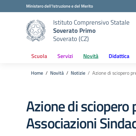
Vai ai contenuti
Vai al menu di navigazione
Vai al footer
Ministero dell'Istruzione e del Merito
Istituto Comprensivo Statale
Soverato Primo
Soverato (CZ)
Scuola
Servizi
Novità
Didattica
Home
Novità
Notizie
Azione di sciopero p
Azione di sciopero
Associazioni Sinda