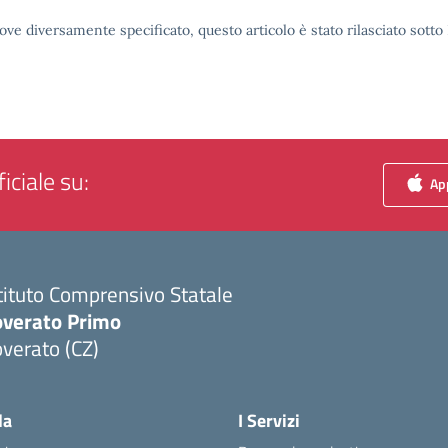
ove diversamente specificato, questo articolo è stato rilasciato sott
iciale su:
App
tituto Comprensivo Statale
overato Primo
verato (CZ)
Visita la pagina iniziale della scuola
la
I Servizi