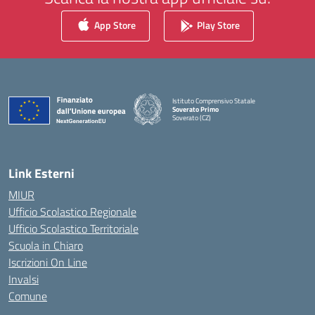
App Store
Play Store
Istituto Comprensivo Statale
Soverato Primo
Soverato (CZ)
— Visita la pagina iniziale della scuola
Link Esterni
MIUR
Ufficio Scolastico Regionale
Ufficio Scolastico Territoriale
Scuola in Chiaro
Iscrizioni On Line
Invalsi
Comune