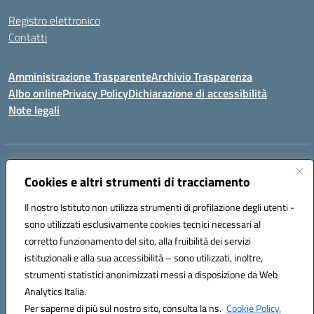
Registro elettronico
Contatti
Amministrazione Trasparente
Archivio Trasparenza
Albo online
Privacy Policy
Dichiarazione di accessibilità
Note legali
Indirizzo:
Via Olimpia, 14 88068 SOVERATO (CZ)
Centralino:
Cookies e altri strumenti di tracciamento
096721161
Email:
czic869004@istruzione.it
Posta elettronica certificata (PEC):
czic869004@pec.istruzione.it
Il nostro Istituto non utilizza strumenti di profilazione degli utenti -
Codice fiscale: 84000710792
sono utilizzati esclusivamente cookies tecnici necessari al
Codice meccanografico:
CZIC869004
corretto funzionamento del sito, alla fruibilità dei servizi
Codice unico di fatturazione (CUF): UFKGA0
istituzionali e alla sua accessibilità – sono utilizzati, inoltre,
strumenti statistici anonimizzati messi a disposizione da Web
Analytics Italia.
Hosting & Powered by 3D Solution S.r.l.
Per saperne di più sul nostro sito, consulta la ns.
Cookie Policy.