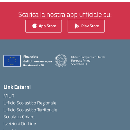
Scarica la nostra app ufficiale su:
App Store
Play Store
Istituto Comprensivo Statale
Soverato Primo
Soverato (CZ)
— Visita la pagina iniziale della scuola
Link Esterni
MIUR
Ufficio Scolastico Regionale
Ufficio Scolastico Territoriale
Scuola in Chiaro
Iscrizioni On Line