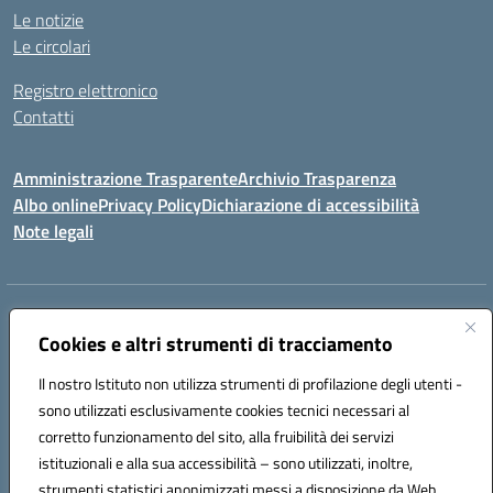
Le notizie
Le circolari
Registro elettronico
Contatti
Amministrazione Trasparente
Archivio Trasparenza
Albo online
Privacy Policy
Dichiarazione di accessibilità
Note legali
Indirizzo:
Via Olimpia, 14 88068 SOVERATO (CZ)
Centralino:
Cookies e altri strumenti di tracciamento
096721161
Email:
czic869004@istruzione.it
Posta elettronica certificata (PEC):
czic869004@pec.istruzione.it
Il nostro Istituto non utilizza strumenti di profilazione degli utenti -
Codice fiscale: 84000710792
sono utilizzati esclusivamente cookies tecnici necessari al
Codice meccanografico:
CZIC869004
corretto funzionamento del sito, alla fruibilità dei servizi
Codice unico di fatturazione (CUF): UFKGA0
istituzionali e alla sua accessibilità – sono utilizzati, inoltre,
strumenti statistici anonimizzati messi a disposizione da Web