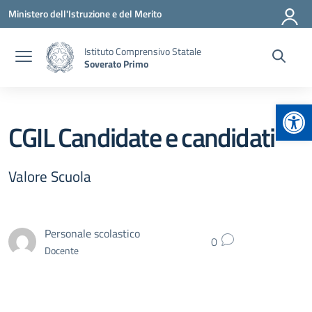
Vai ai contenuti
Vai al menu di navigazione
Vai al footer
Ministero dell'Istruzione e del Merito
Istituto Comprensivo Statale
Soverato Primo
Apr
CGIL Candidate e candidati
Valore Scuola
Personale scolastico
0
Docente