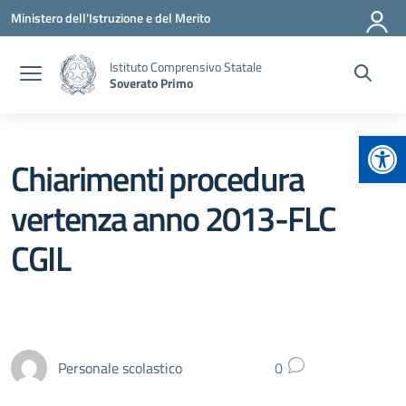
Vai ai contenuti
Vai al menu di navigazione
Vai al footer
Ministero dell'Istruzione e del Merito
Istituto Comprensivo Statale
Soverato Primo
Apr
Chiarimenti procedura
vertenza anno 2013-FLC
CGIL
Personale scolastico
0