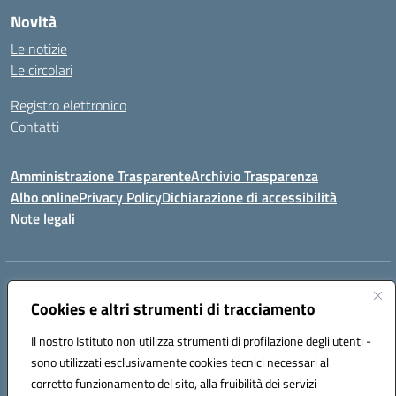
Novità
Le notizie
Le circolari
Registro elettronico
Contatti
Amministrazione Trasparente
Archivio Trasparenza
Albo online
Privacy Policy
Dichiarazione di accessibilità
Note legali
Indirizzo:
Via Olimpia, 14 88068 SOVERATO (CZ)
Centralino:
Cookies e altri strumenti di tracciamento
096721161
Email:
czic869004@istruzione.it
Posta elettronica certificata (PEC):
czic869004@pec.istruzione.it
Il nostro Istituto non utilizza strumenti di profilazione degli utenti -
Codice fiscale: 84000710792
sono utilizzati esclusivamente cookies tecnici necessari al
Codice meccanografico:
CZIC869004
corretto funzionamento del sito, alla fruibilità dei servizi
Codice unico di fatturazione (CUF): UFKGA0