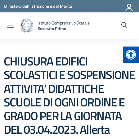
Vai ai contenuti
Vai al menu di navigazione
Vai al footer
Ministero dell'Istruzione e del Merito
Istituto Comprensivo Statale
Soverato Primo
Apr
CHIUSURA EDIFICI
SCOLASTICI E SOSPENSIONE
ATTIVITA’ DIDATTICHE
SCUOLE DI OGNI ORDINE E
GRADO PER LA GIORNATA
DEL 03.04.2023. Allerta