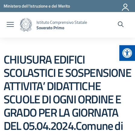
Vai ai contenuti
Vai al menu di navigazione
Vai al footer
Ministero dell'Istruzione e del Merito
Istituto Comprensivo Statale
Soverato Primo
Apr
CHIUSURA EDIFICI
SCOLASTICI E SOSPENSIONE
ATTIVITA’ DIDATTICHE
SCUOLE DI OGNI ORDINE E
GRADO PER LA GIORNATA
DEL 05.04.2024.Comune di