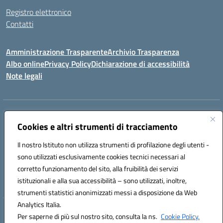
Registro elettronico
Contatti
Amministrazione Trasparente
Archivio Trasparenza
Albo online
Privacy Policy
Dichiarazione di accessibilità
Note legali
Indirizzo:
Via Olimpia, 14 88068 SOVERATO (CZ)
Centralino:
Cookies e altri strumenti di tracciamento
096721161
Email:
czic869004@istruzione.it
Posta elettronica certificata (PEC):
czic869004@pec.istruzione.it
Il nostro Istituto non utilizza strumenti di profilazione degli utenti -
Codice fiscale: 84000710792
sono utilizzati esclusivamente cookies tecnici necessari al
Codice meccanografico:
CZIC869004
corretto funzionamento del sito, alla fruibilità dei servizi
Codice unico di fatturazione (CUF): UFKGA0
istituzionali e alla sua accessibilità – sono utilizzati, inoltre,
strumenti statistici anonimizzati messi a disposizione da Web
Analytics Italia.
Hosting & Powered by 3D Solution S.r.l.
Per saperne di più sul nostro sito, consulta la ns.
Cookie Policy.