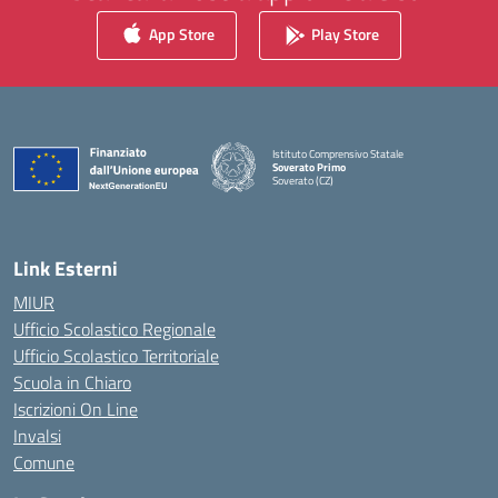
App Store
Play Store
Istituto Comprensivo Statale
Soverato Primo
Soverato (CZ)
— Visita la pagina iniziale della scuola
Link Esterni
MIUR
Ufficio Scolastico Regionale
Ufficio Scolastico Territoriale
Scuola in Chiaro
Iscrizioni On Line
Invalsi
Comune