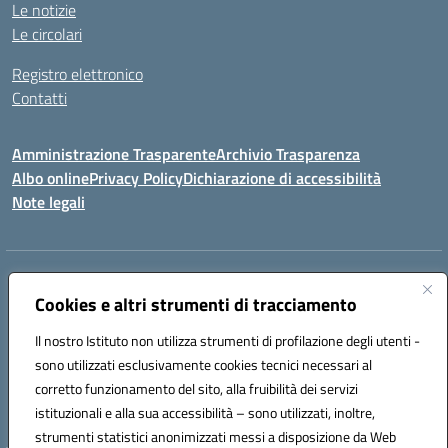
Le notizie
Le circolari
Registro elettronico
Contatti
Amministrazione Trasparente
Archivio Trasparenza
Albo online
Privacy Policy
Dichiarazione di accessibilità
Note legali
Indirizzo:
Via Olimpia, 14 88068 SOVERATO (CZ)
Centralino:
Cookies e altri strumenti di tracciamento
096721161
Email:
czic869004@istruzione.it
Posta elettronica certificata (PEC):
czic869004@pec.istruzione.it
Il nostro Istituto non utilizza strumenti di profilazione degli utenti -
Codice fiscale: 84000710792
sono utilizzati esclusivamente cookies tecnici necessari al
Codice meccanografico:
CZIC869004
corretto funzionamento del sito, alla fruibilità dei servizi
Codice unico di fatturazione (CUF): UFKGA0
istituzionali e alla sua accessibilità – sono utilizzati, inoltre,
strumenti statistici anonimizzati messi a disposizione da Web