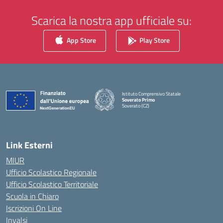
Scarica la nostra app ufficiale su:
App Store
Play Store
Istituto Comprensivo Statale
Soverato Primo
Soverato (CZ)
— Visita la pagina iniziale della scuola
Link Esterni
MIUR
Ufficio Scolastico Regionale
Ufficio Scolastico Territoriale
Scuola in Chiaro
Iscrizioni On Line
Invalsi