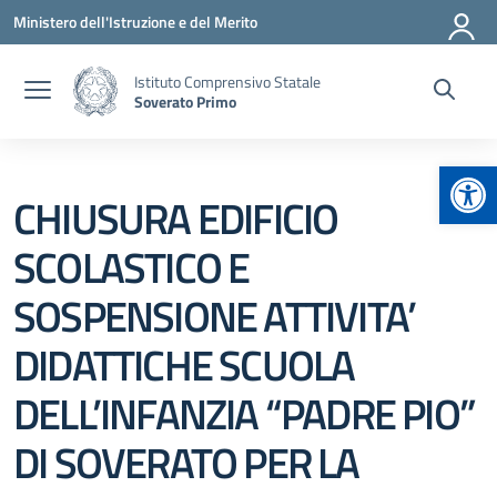
Vai ai contenuti
Vai al menu di navigazione
Vai al footer
Ministero dell'Istruzione e del Merito
Istituto Comprensivo Statale
Soverato Primo
Apr
CHIUSURA EDIFICIO
SCOLASTICO E
SOSPENSIONE ATTIVITA’
DIDATTICHE SCUOLA
DELL’INFANZIA “PADRE PIO”
DI SOVERATO PER LA