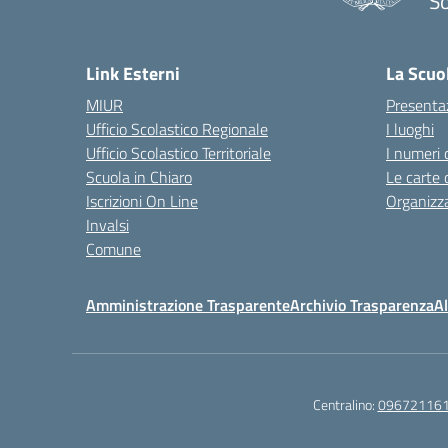
So
— 
Link Esterni
La Scuo
MIUR
Presenta
Ufficio Scolastico Regionale
I luoghi
Ufficio Scolastico Territoriale
I numeri 
Scuola in Chiaro
Le carte 
Iscrizioni On Line
Organizz
Invalsi
Comune
Amministrazione Trasparente
Archivio Trasparenza
Al
Centralino:
09672116