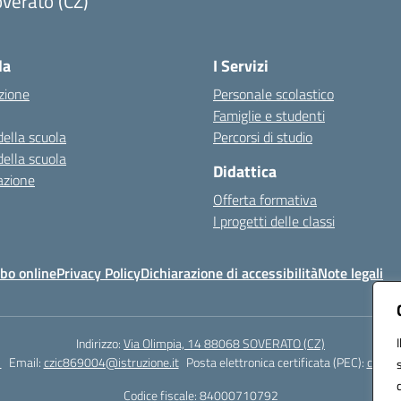
verato (CZ)
Visita la pagina iniziale della scuola
la
I Servizi
zione
Personale scolastico
Famiglie e studenti
della scuola
Percorsi di studio
della scuola
Didattica
azione
Offerta formativa
I progetti delle classi
bo online
Privacy Policy
Dichiarazione di accessibilità
Note legali
Indirizzo:
Via Olimpia, 14 88068 SOVERATO (CZ)
1
Email:
czic869004@istruzione.it
Posta elettronica certificata (PEC):
czic86
Codice fiscale: 84000710792