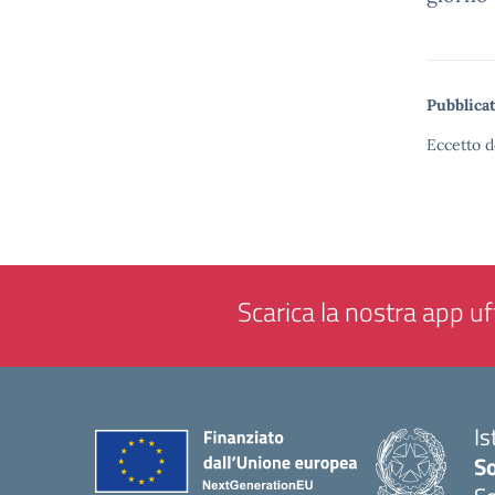
Pubblicat
Eccetto d
Scarica la nostra app uff
Is
S