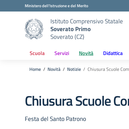
Vai ai contenuti
Vai al menu di navigazione
Vai al footer
Ministero dell'Istruzione e del Merito
Istituto Comprensivo Statale
Soverato Primo
Soverato (CZ)
Scuola
Servizi
Novità
Didattica
Home
Novità
Notizie
Chiusura Scuole Com
Chiusura Scuole C
Festa del Santo Patrono