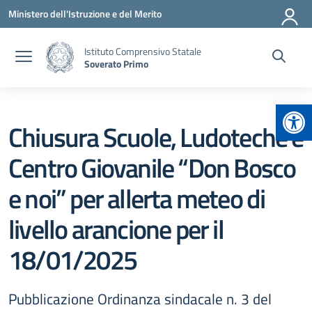
Vai ai contenuti
Vai al menu di navigazione
Vai al footer
Ministero dell'Istruzione e del Merito
Istituto Comprensivo Statale
Soverato Primo
Apr
Chiusura Scuole, Ludoteche e
Centro Giovanile “Don Bosco
e noi” per allerta meteo di
livello arancione per il
18/01/2025
Pubblicazione Ordinanza sindacale n. 3 del