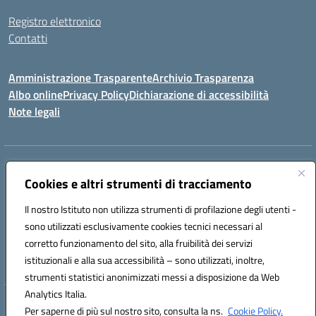
Registro elettronico
Contatti
Amministrazione Trasparente
Archivio Trasparenza
Albo online
Privacy Policy
Dichiarazione di accessibilità
Note legali
Indirizzo:
Via Olimpia, 14 88068 SOVERATO (CZ)
Centralino:
Cookies e altri strumenti di tracciamento
096721161
Email:
czic869004@istruzione.it
Posta elettronica certificata (PEC):
czic869004@pec.istruzione.it
Il nostro Istituto non utilizza strumenti di profilazione degli utenti -
Codice fiscale: 84000710792
sono utilizzati esclusivamente cookies tecnici necessari al
Codice meccanografico:
CZIC869004
corretto funzionamento del sito, alla fruibilità dei servizi
Codice unico di fatturazione (CUF): UFKGA0
istituzionali e alla sua accessibilità – sono utilizzati, inoltre,
strumenti statistici anonimizzati messi a disposizione da Web
Analytics Italia.
Hosting & Powered by 3D Solution S.r.l.
Per saperne di più sul nostro sito, consulta la ns.
Cookie Policy.