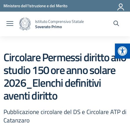
Vai ai contenuti
Vai al menu di navigazione
Vai al footer
Ministero dell'Istruzione e del Merito
Istituto Comprensivo Statale
Soverato Primo
Apr
Circolare Permessi diritto allo
studio 150 ore anno solare
2026_Elenchi definitivi
aventi diritto
Pubblicazione circolare del DS e Circolare ATP di
Catanzaro