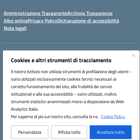
Amministrazione Trasparente
Archivio Trasparenza
Albo online
Privacy Policy
Dichiarazione di accessibilità
Note legali
Indirizzo:
Via Olimpia, 14 88068 SOVERATO (CZ)
Centralino:
Cookies e altri strumenti di tracciamento
096721161
Email:
czic869004@istruzione.it
Posta elettronica certificata (PEC):
czic869004@pec.istruzione.it
Il nostro Istituto non utilizza strumenti di profilazione degli utenti -
Codice fiscale: 84000710792
sono utilizzati esclusivamente cookies tecnici necessari al
Codice meccanografico:
CZIC869004
corretto funzionamento del sito, alla fruibilità dei servizi
Codice unico di fatturazione (CUF): UFKGA0
istituzionali e alla sua accessibilità – sono utilizzati, inoltre,
strumenti statistici anonimizzati messi a disposizione da Web
Analytics Italia.
Hosting & Powered by 3D Solution S.r.l.
Per saperne di più sul nostro sito, consulta la ns.
Cookie Policy.
Concept & Design by Designers Italia
Personalizza
Rifiuta tutto
Accettare tutto