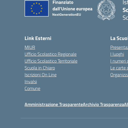
Is
S
So
— 
Link Esterni
La Scuo
MIUR
Presenta
Ufficio Scolastico Regionale
I luoghi
Ufficio Scolastico Territoriale
I numeri 
Scuola in Chiaro
Le carte 
Iscrizioni On Line
Organizz
Invalsi
Comune
Amministrazione Trasparente
Archivio Trasparenza
Al