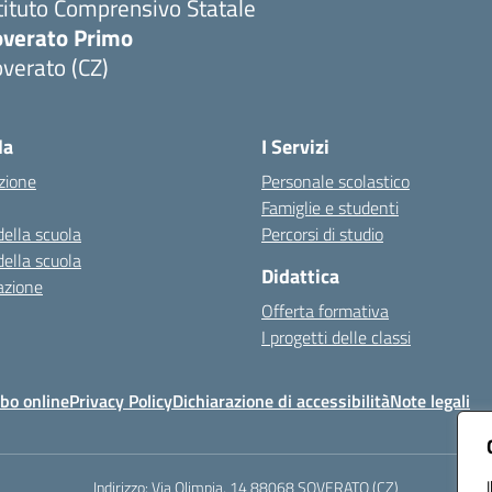
tituto Comprensivo Statale
overato Primo
verato (CZ)
Visita la pagina iniziale della scuola
la
I Servizi
zione
Personale scolastico
Famiglie e studenti
della scuola
Percorsi di studio
della scuola
Didattica
azione
Offerta formativa
I progetti delle classi
bo online
Privacy Policy
Dichiarazione di accessibilità
Note legali
Indirizzo:
Via Olimpia, 14 88068 SOVERATO (CZ)