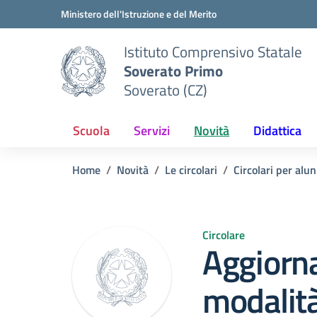
Vai ai contenuti
Vai al menu di navigazione
Vai al footer
Ministero dell'Istruzione e del Merito
Istituto Comprensivo Statale
Soverato Primo
Soverato (CZ)
Scuola
Servizi
Novità
Didattica
Home
Novità
Le circolari
Circolari per alun
Circolare
Aggiorn
modalità