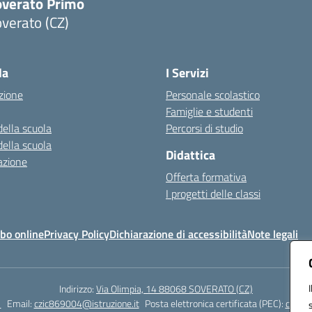
overato Primo
verato (CZ)
Visita la pagina iniziale della scuola
la
I Servizi
zione
Personale scolastico
Famiglie e studenti
della scuola
Percorsi di studio
della scuola
Didattica
azione
Offerta formativa
I progetti delle classi
bo online
Privacy Policy
Dichiarazione di accessibilità
Note legali
Indirizzo:
Via Olimpia, 14 88068 SOVERATO (CZ)
1
Email:
czic869004@istruzione.it
Posta elettronica certificata (PEC):
czic86