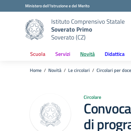
Vai ai contenuti
Vai al menu di navigazione
Vai al footer
Ministero dell'Istruzione e del Merito
Istituto Comprensivo Statale
Soverato Primo
Soverato (CZ)
Scuola
Servizi
Novità
Didattica
Home
Novità
Le circolari
Circolari per doc
Circolare
Convoca
di prog