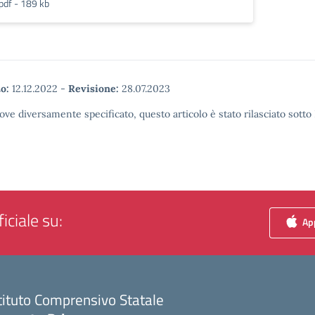
pdf - 189 kb
o:
12.12.2022
-
Revisione:
28.07.2023
ove diversamente specificato, questo articolo è stato rilasciato sott
iciale su:
App
tituto Comprensivo Statale