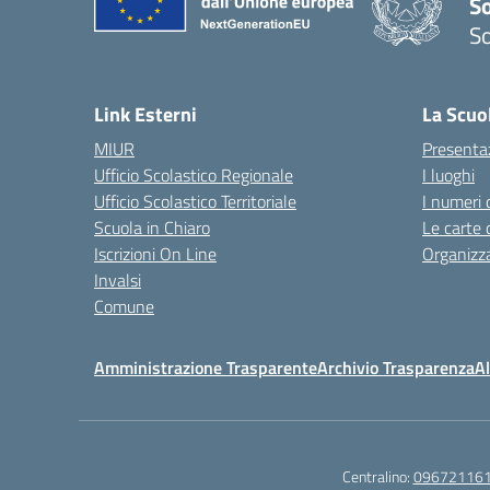
S
So
— 
Link Esterni
La Scuo
MIUR
Presenta
Ufficio Scolastico Regionale
I luoghi
Ufficio Scolastico Territoriale
I numeri 
Scuola in Chiaro
Le carte 
Iscrizioni On Line
Organizz
Invalsi
Comune
Amministrazione Trasparente
Archivio Trasparenza
Al
Centralino:
09672116