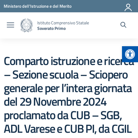
Vai ai contenuti
Vai al menu di navigazione
Vai al footer
Ministero dell'Istruzione e del Merito
Istituto Comprensivo Statale
Soverato Primo
Apr
Comparto istruzione e ricerca
– Sezione scuola – Sciopero
generale per l’intera giornata
del 29 Novembre 2024
proclamato da CUB – SGB,
ADL Varese e CUB PI, da CGIL