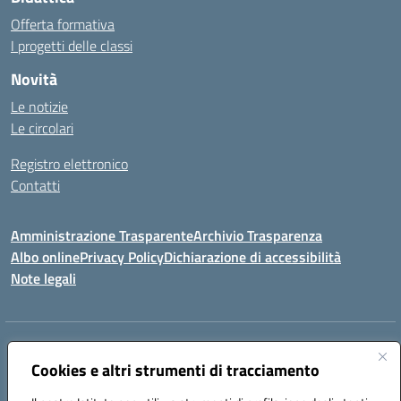
Offerta formativa
I progetti delle classi
Novità
Le notizie
Le circolari
Registro elettronico
Contatti
Amministrazione Trasparente
Archivio Trasparenza
Albo online
Privacy Policy
Dichiarazione di accessibilità
Note legali
Indirizzo:
Via Olimpia, 14 88068 SOVERATO (CZ)
Centralino:
Cookies e altri strumenti di tracciamento
096721161
Email:
czic869004@istruzione.it
Posta elettronica certificata (PEC):
czic869004@pec.istruzione.it