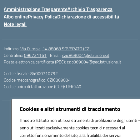
Amministrazione Trasparente
Archivio Trasparenza
Albo online
Privacy Policy
Dichiarazione di accessibilità
Note legali
Indirizzo:
Via Olimpia, 14 88068 SOVERATO (CZ)
Centralino:
096721161
Email:
czic869004@istruzione.it
Posta elettronica certificata (PEC):
czic869004@pec.istruzione.it
Codice fiscale: 84000710792
Codice meccanografico:
CZIC869004
Codice unico di fatturazione (CUF): UFKGA0
Cookies e altri strumenti di tracciamento
Hosting & Powered by 3D Solution S.r.l.
Concept & Design by Designers Italia
Il nostro Istituto non utilizza strumenti di profilazione degli utenti -
sono utilizzati esclusivamente cookies tecnici necessari al
corretto funzionamento del sito, alla fruibilità dei servizi