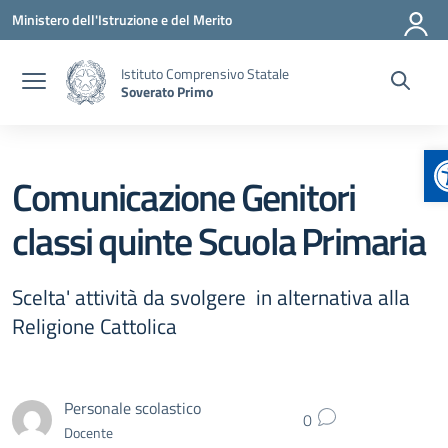
Vai ai contenuti
Vai al menu di navigazione
Vai al footer
Ministero dell'Istruzione e del Merito
Istituto Comprensivo Statale
Soverato Primo
A
Comunicazione Genitori
classi quinte Scuola Primaria
Scelta' attività da svolgere in alternativa alla
Religione Cattolica
Personale scolastico
0
Docente