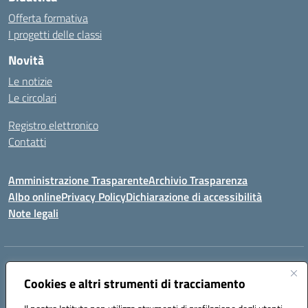
Offerta formativa
I progetti delle classi
Novità
Le notizie
Le circolari
Registro elettronico
Contatti
Amministrazione Trasparente
Archivio Trasparenza
Albo online
Privacy Policy
Dichiarazione di accessibilità
Note legali
Indirizzo:
Via Olimpia, 14 88068 SOVERATO (CZ)
Centralino:
Cookies e altri strumenti di tracciamento
096721161
Email:
czic869004@istruzione.it
Posta elettronica certificata (PEC):
czic869004@pec.istruzione.it