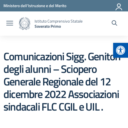
Vai ai contenuti
Vai al menu di navigazione
Vai al footer
Ministero dell'Istruzione e del Merito
Istituto Comprensivo Statale
Soverato Primo
Apr
Comunicazioni Sigg. Genitori
degli alunni – Sciopero
Generale Regionale del 12
dicembre 2022 Associazioni
sindacali FLC CGIL e UIL .