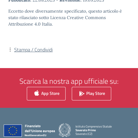
Pubblicato:
22.08.2023
-
Revisione:
19.09.2023
Eccetto dove diversamente specificato, questo articolo è
stato rilasciato sotto Licenza Creative Commons
Attribuzione 4.0 Italia.
Stampa / Condividi
Scarica la nostra app ufficiale su:
App Store
Play Store
Istituto Comprensivo Statale
Soverato Primo
Soverato (CZ)
— Visita la pagina iniziale della scuola