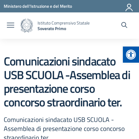
Vai ai contenuti
Vai al menu di navigazione
Vai al footer
Ministero dell'Istruzione e del Merito
Istituto Comprensivo Statale
Soverato Primo
Apr
Comunicazioni sindacato
USB SCUOLA -Assemblea di
presentazione corso
concorso straordinario ter.
Comunicazioni sindacato USB SCUOLA -
Assemblea di presentazione corso concorso
straordinario ter.