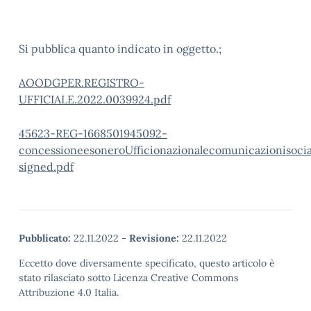
Si pubblica quanto indicato in oggetto.;
AOODGPER.REGISTRO-
UFFICIALE.2022.0039924.pdf
45623-REG-1668501945092-
concessioneesoneroUfficionazionalecomunicazionisocia
signed.pdf
Pubblicato:
22.11.2022
-
Revisione:
22.11.2022
Eccetto dove diversamente specificato, questo articolo è
stato rilasciato sotto Licenza Creative Commons
Attribuzione 4.0 Italia.