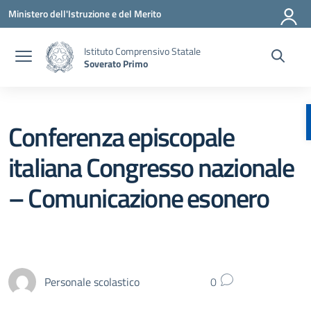
Vai ai contenuti
Vai al menu di navigazione
Vai al footer
Ministero dell'Istruzione e del Merito
Istituto Comprensivo Statale
Soverato Primo
Conferenza episcopale
italiana Congresso nazionale
– Comunicazione esonero
Personale scolastico
0