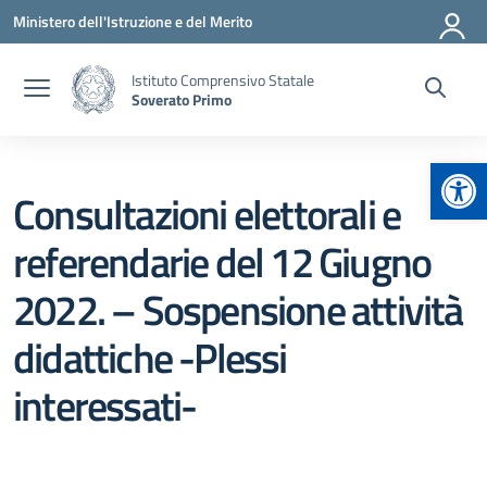
Vai ai contenuti
Vai al menu di navigazione
Vai al footer
Ministero dell'Istruzione e del Merito
Istituto Comprensivo Statale
Soverato Primo
Apr
Consultazioni elettorali e
referendarie del 12 Giugno
2022. – Sospensione attività
didattiche -Plessi
interessati-