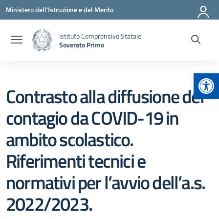
Vai ai contenuti
Vai al menu di navigazione
Vai al footer
Ministero dell'Istruzione e del Merito
Istituto Comprensivo Statale
Soverato Primo
Apr
Contrasto alla diffusione del
contagio da COVID-19 in
ambito scolastico.
Riferimenti tecnici e
normativi per l’avvio dell’a.s.
2022/2023.