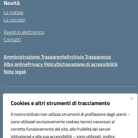
Novità
Le notizie
Le circolari
Registro elettronico
Contatti
Amministrazione Trasparente
Archivio Trasparenza
Albo online
Privacy Policy
Dichiarazione di accessibilità
Note legali
Indirizzo:
Via Olimpia, 14 88068 SOVERATO (CZ)
Centralino:
Cookies e altri strumenti di tracciamento
096721161
Email:
czic869004@istruzione.it
Posta elettronica certificata (PEC):
czic869004@pec.istruzione.it
Il nostro Istituto non utilizza strumenti di profilazione degli utenti -
Codice fiscale: 84000710792
sono utilizzati esclusivamente cookies tecnici necessari al
Codice meccanografico:
CZIC869004
corretto funzionamento del sito, alla fruibilità dei servizi
Codice unico di fatturazione (CUF): UFKGA0
istituzionali e alla sua accessibilità – sono utilizzati, inoltre,