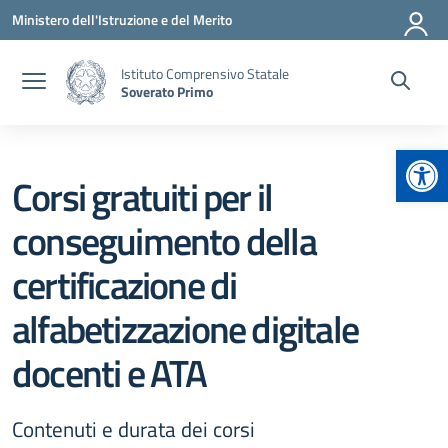
Vai ai contenuti
Vai al menu di navigazione
Vai al footer
Ministero dell'Istruzione e del Merito
Istituto Comprensivo Statale
Soverato Primo
Apr
Corsi gratuiti per il
conseguimento della
certificazione di
alfabetizzazione digitale
docenti e ATA
Contenuti e durata dei corsi