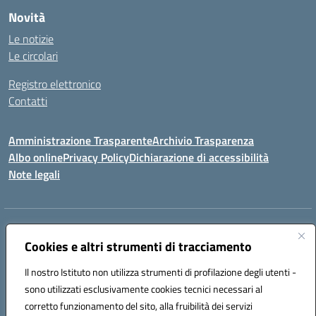
Novità
Le notizie
Le circolari
Registro elettronico
Contatti
Amministrazione Trasparente
Archivio Trasparenza
Albo online
Privacy Policy
Dichiarazione di accessibilità
Note legali
Indirizzo:
Via Olimpia, 14 88068 SOVERATO (CZ)
Centralino:
096721161
Email:
czic869004@istruzione.it
Cookies e altri strumenti di tracciamento
Posta elettronica certificata (PEC):
czic869004@pec.istruzione.it
Il nostro Istituto non utilizza strumenti di profilazione degli utenti -
Codice fiscale: 84000710792
sono utilizzati esclusivamente cookies tecnici necessari al
Codice meccanografico:
CZIC869004
corretto funzionamento del sito, alla fruibilità dei servizi
Codice unico di fatturazione (CUF): UFKGA0