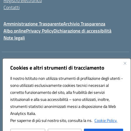
Registro elettronico
Contatti
Amministrazione Trasparente
Archivio Trasparenza
Albo online
Privacy Policy
Dichiarazione di accessibilità
Note legali
Indirizzo:
Via Olimpia, 14 88068 SOVERATO (CZ)
Centralino:
Cookies e altri strumenti di tracciamento
096721161
Email:
czic869004@istruzione.it
Posta elettronica certificata (PEC):
czic869004@pec.istruzione.it
Il nostro Istituto non utilizza strumenti di profilazione degli utenti -
Codice fiscale: 84000710792
sono utilizzati esclusivamente cookies tecnici necessari al
Codice meccanografico:
CZIC869004
corretto funzionamento del sito, alla fruibilità dei servizi
Codice unico di fatturazione (CUF): UFKGA0
istituzionali e alla sua accessibilità – sono utilizzati, inoltre,
strumenti statistici anonimizzati messi a disposizione da Web
Analytics Italia.
Hosting & Powered by 3D Solution S.r.l.
Per saperne di più sul nostro sito, consulta la ns.
Cookie Policy.
Concept & Design by Designers Italia