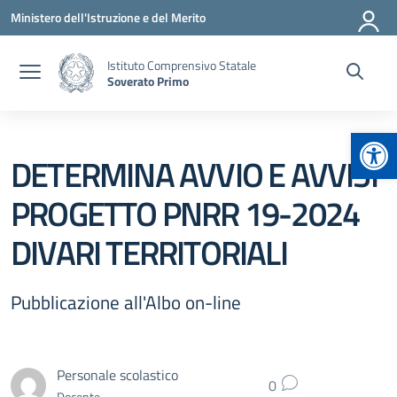
Vai ai contenuti
Vai al menu di navigazione
Vai al footer
Ministero dell'Istruzione e del Merito
Istituto Comprensivo Statale
Soverato Primo
Apr
DETERMINA AVVIO E AVVISI
PROGETTO PNRR 19-2024
DIVARI TERRITORIALI
Pubblicazione all'Albo on-line
Personale scolastico
0
Docente