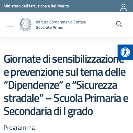
Vai ai contenuti
Vai al menu di navigazione
Vai al footer
Ministero dell'Istruzione e del Merito
Istituto Comprensivo Statale
Soverato Primo
Apr
Giornate di sensibilizzazione
e prevenzione sul tema delle
“Dipendenze” e “Sicurezza
stradale” – Scuola Primaria e
Secondaria di I grado
Programma