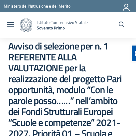
Vai ai contenuti
Vai al menu di navigazione
Vai al footer
Ministero dell'Istruzione e del Merito
Istituto Comprensivo Statale
Soverato Primo
Avviso di selezione per n. 1
REFERENTE ALLA
VALUTAZIONE per la
realizzazione del progetto Pari
opportunità, modulo “Con le
parole posso……” nell’ambito
dei Fondi Strutturali Europei
“Scuole e competenze” 2021-
2027. Priorità 01 – Scuola e