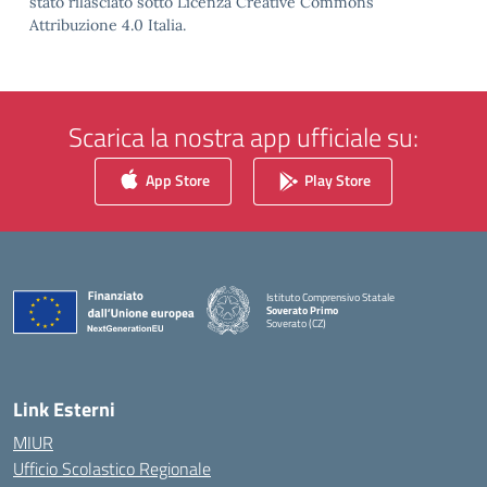
stato rilasciato sotto Licenza Creative Commons
Attribuzione 4.0 Italia.
Scarica la nostra app ufficiale su:
App Store
Play Store
Istituto Comprensivo Statale
Soverato Primo
Soverato (CZ)
— Visita la pagina iniziale della scuola
Link Esterni
MIUR
Ufficio Scolastico Regionale