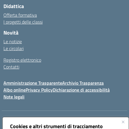
Didattica
Offerta formativa
I progetti delle classi
Novità
Le notizie
Le circolari
Registro elettronico
Contatti
Amministrazione Trasparente
Archivio Trasparenza
Albo online
Privacy Policy
Dichiarazione di accessibilità
Note legali
Indirizzo:
Via Olimpia, 14 88068 SOVERATO (CZ)
Centralino:
Cookies e altri strumenti di tracciamento
096721161
Email:
czic869004@istruzione.it