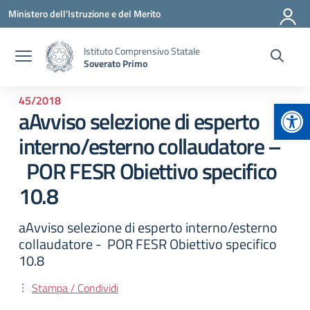
Vai ai contenuti
Vai al menu di navigazione
Vai al footer
Ministero dell'Istruzione e del Merito
Istituto Comprensivo Statale
Soverato Primo
45/2018
Apr
aAvviso selezione di esperto
interno/esterno collaudatore –
POR FESR Obiettivo specifico
10.8
aAvviso selezione di esperto interno/esterno
collaudatore - POR FESR Obiettivo specifico
10.8
Stampa / Condividi