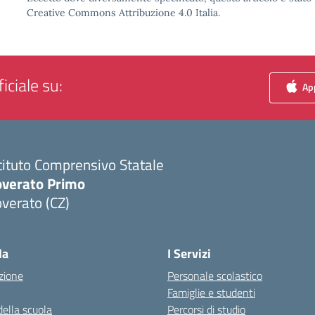
Creative Commons Attribuzione 4.0 Italia.
iciale su:
App
tituto Comprensivo Statale
overato Primo
verato (CZ)
Visita la pagina iniziale della scuola
la
I Servizi
zione
Personale scolastico
Famiglie e studenti
della scuola
Percorsi di studio