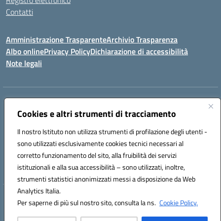
Registro elettronico
Contatti
Amministrazione Trasparente
Archivio Trasparenza
Albo online
Privacy Policy
Dichiarazione di accessibilità
Note legali
Indirizzo:
Via Olimpia, 14 88068 SOVERATO (CZ)
Centralino:
Cookies e altri strumenti di tracciamento
096721161
Email:
czic869004@istruzione.it
Posta elettronica certificata (PEC):
czic869004@pec.istruzione.it
Il nostro Istituto non utilizza strumenti di profilazione degli utenti -
Codice fiscale: 84000710792
sono utilizzati esclusivamente cookies tecnici necessari al
Codice meccanografico:
CZIC869004
corretto funzionamento del sito, alla fruibilità dei servizi
Codice unico di fatturazione (CUF): UFKGA0
istituzionali e alla sua accessibilità – sono utilizzati, inoltre,
strumenti statistici anonimizzati messi a disposizione da Web
Analytics Italia.
Hosting & Powered by 3D Solution S.r.l.
Per saperne di più sul nostro sito, consulta la ns.
Cookie Policy.
Concept & Design by Designers Italia