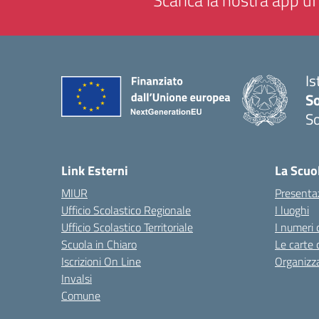
Scarica la nostra app uff
Is
S
So
— 
Link Esterni
La Scuo
MIUR
Presenta
Ufficio Scolastico Regionale
I luoghi
Ufficio Scolastico Territoriale
I numeri 
Scuola in Chiaro
Le carte 
Iscrizioni On Line
Organizz
Invalsi
Comune