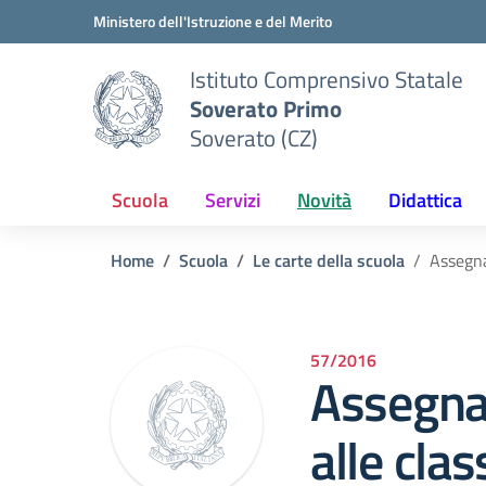
Vai ai contenuti
Vai al menu di navigazione
Vai al footer
Ministero dell'Istruzione e del Merito
Istituto Comprensivo Statale
Soverato Primo
Soverato (CZ)
Scuola
Servizi
Novità
Didattica
Home
Scuola
Le carte della scuola
Assegna
57/2016
Assegna
alle clas