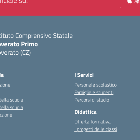
iciale su:
App
tituto Comprensivo Statale
overato Primo
verato (CZ)
Visita la pagina iniziale della scuola
la
I Servizi
zione
Personale scolastico
Famiglie e studenti
della scuola
Percorsi di studio
della scuola
Didattica
azione
Offerta formativa
I progetti delle classi