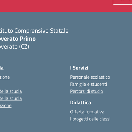
tituto Comprensivo Statale
overato Primo
verato (CZ)
Visita la pagina iniziale della scuola
la
I Servizi
zione
Personale scolastico
Famiglie e studenti
della scuola
Percorsi di studio
della scuola
Didattica
azione
Offerta formativa
I progetti delle classi