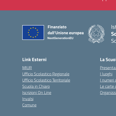
Is
S
So
— 
Link Esterni
La Scuo
MIUR
Presenta
Ufficio Scolastico Regionale
I luoghi
Ufficio Scolastico Territoriale
I numeri 
Scuola in Chiaro
Le carte 
Iscrizioni On Line
Organizz
Invalsi
Comune