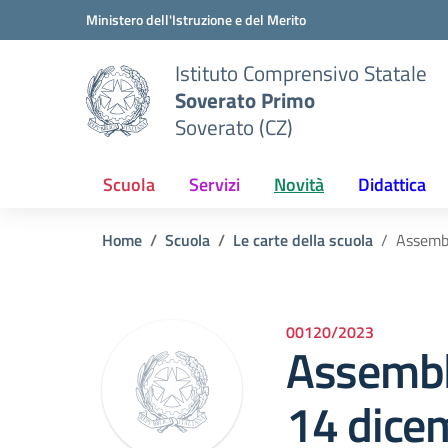
Vai ai contenuti
Vai al menu di navigazione
Vai al footer
Ministero dell'Istruzione e del Merito
Istituto Comprensivo Statale
Soverato Primo
Soverato (CZ)
Scuola
Servizi
Novità
Didattica
Home
Scuola
Le carte della scuola
Assembl
00120/2023
Assembl
14 dice