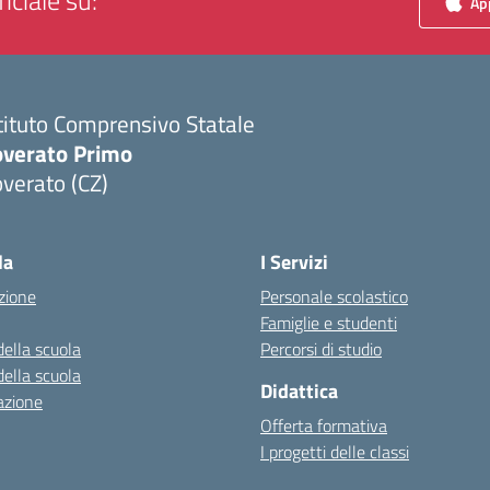
iciale su:
App
tituto Comprensivo Statale
overato Primo
verato (CZ)
Visita la pagina iniziale della scuola
la
I Servizi
zione
Personale scolastico
Famiglie e studenti
della scuola
Percorsi di studio
della scuola
Didattica
azione
Offerta formativa
I progetti delle classi