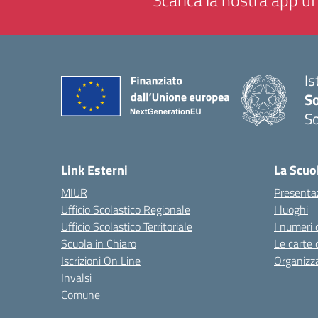
Scarica la nostra app uff
Is
S
So
— 
Link Esterni
La Scuo
MIUR
Presenta
Ufficio Scolastico Regionale
I luoghi
Ufficio Scolastico Territoriale
I numeri 
Scuola in Chiaro
Le carte 
Iscrizioni On Line
Organizz
Invalsi
Comune