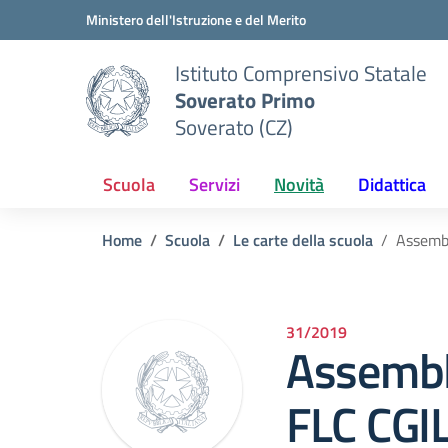
Vai ai contenuti
Vai al menu di navigazione
Vai al footer
Ministero dell'Istruzione e del Merito
Istituto Comprensivo Statale
Soverato Primo
Soverato (CZ)
Scuola
Servizi
Novità
Didattica
Home
Scuola
Le carte della scuola
Assemb
31/2019
Assembl
FLC CGI