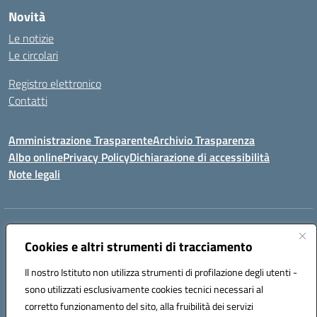
Novità
Le notizie
Le circolari
Registro elettronico
Contatti
Amministrazione Trasparente
Archivio Trasparenza
Albo online
Privacy Policy
Dichiarazione di accessibilità
Note legali
Indirizzo:
Via Olimpia, 14 88068 SOVERATO (CZ)
Centralino:
Cookies e altri strumenti di tracciamento
096721161
Email:
czic869004@istruzione.it
Posta elettronica certificata (PEC):
czic869004@pec.istruzione.it
Il nostro Istituto non utilizza strumenti di profilazione degli utenti -
Codice fiscale: 84000710792
sono utilizzati esclusivamente cookies tecnici necessari al
Codice meccanografico:
CZIC869004
corretto funzionamento del sito, alla fruibilità dei servizi
Codice unico di fatturazione (CUF): UFKGA0