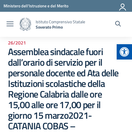
Vai ai contenuti
Vai al menu di navigazione
Vai al footer
Ministero dell'Istruzione e del Merito
Istituto Comprensivo Statale
Soverato Primo
26/2021
Apr
Assemblea sindacale fuori
dall’orario di servizio per il
personale docente ed Ata delle
Istituzioni scolastiche della
Regione Calabria dalle ore
15,00 alle ore 17,00 per il
giorno 15 marzo2021-
CATANIA COBAS –