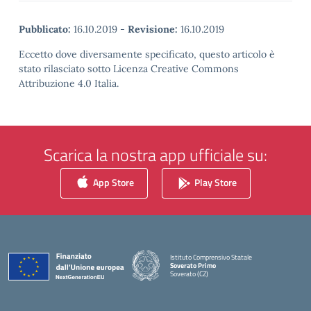
Pubblicato:
16.10.2019
-
Revisione:
16.10.2019
Eccetto dove diversamente specificato, questo articolo è
stato rilasciato sotto Licenza Creative Commons
Attribuzione 4.0 Italia.
Scarica la nostra app ufficiale su:
App Store
Play Store
Istituto Comprensivo Statale
Soverato Primo
Soverato (CZ)
— Visita la pagina iniziale della scuola