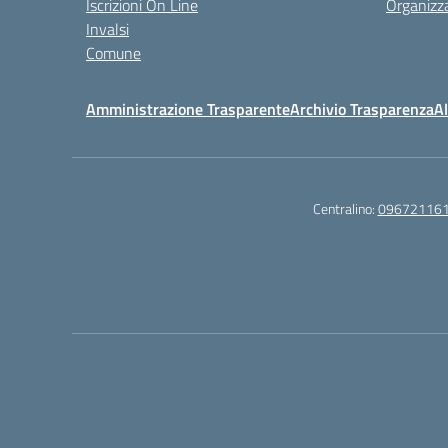
Iscrizioni On Line
Organizz
Invalsi
Comune
Amministrazione Trasparente
Archivio Trasparenza
Al
Centralino:
09672116