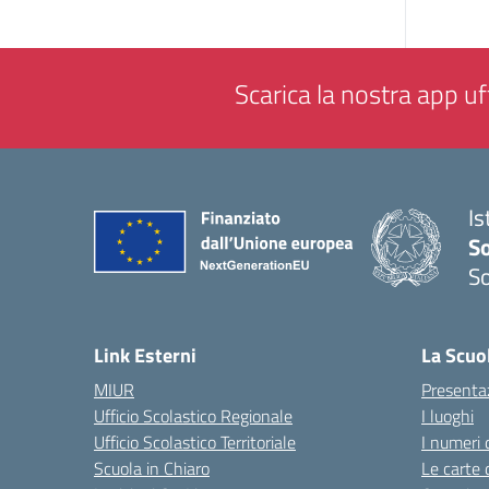
Scarica la nostra app uff
Is
S
So
— 
Link Esterni
La Scuo
MIUR
Presenta
Ufficio Scolastico Regionale
I luoghi
Ufficio Scolastico Territoriale
I numeri 
Scuola in Chiaro
Le carte 