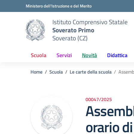
Vai ai contenuti
Vai al menu di navigazione
Vai al footer
Ministero dell'Istruzione e del Merito
Istituto Comprensivo Statale
Soverato Primo
Soverato (CZ)
Scuola
Servizi
Novità
Didattica
Home
Scuola
Le carte della scuola
Assembl
00047/2025
Assembl
orario di