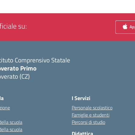
iciale su:
App
tituto Comprensivo Statale
overato Primo
verato (CZ)
Visita la pagina iniziale della scuola
la
I Servizi
zione
Personale scolastico
Famiglie e studenti
della scuola
Percorsi di studio
della scuola
Didattica