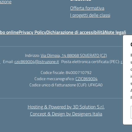
azione
Offerta formativa
I progetti delle classi
bo online
Privacy Policy
Dichiarazione di accessibilità
Note legali
Indirizzo:
Via Olimpia, 14 88068 SOVERATO (CZ)
1
Email:
czic869004@istruzione.it
Posta elettronica certificata (PEC):
czic86
Codice fiscale: 84000710792
Codice meccanografico:
CZIC869004
Codice unico di fatturazione (CUF): UFKGA0
Hosting & Powered by 3D Solution S.r.l.
Concept & Design by Designers Italia