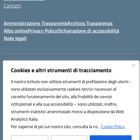
Contatti
Amministrazione Trasparente
Archivio Trasparenza
Albo online
Privacy Policy
Dichiarazione di accessibilità
Note legali
Indirizzo:
Via Olimpia, 14 88068 SOVERATO (CZ)
Centralino:
Cookies e altri strumenti di tracciamento
096721161
Email:
czic869004@istruzione.it
Posta elettronica certificata (PEC):
czic869004@pec.istruzione.it
Il nostro Istituto non utilizza strumenti di profilazione degli utenti -
Codice fiscale: 84000710792
sono utilizzati esclusivamente cookies tecnici necessari al
Codice meccanografico:
CZIC869004
corretto funzionamento del sito, alla fruibilità dei servizi
Codice unico di fatturazione (CUF): UFKGA0
istituzionali e alla sua accessibilità – sono utilizzati, inoltre,
strumenti statistici anonimizzati messi a disposizione da Web
Analytics Italia.
Hosting & Powered by 3D Solution S.r.l.
Per saperne di più sul nostro sito, consulta la ns.
Cookie Policy.
Concept & Design by Designers Italia