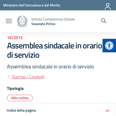
Vai ai contenuti
Vai al menu di navigazione
Vai al footer
Ministero dell'Istruzione e del Merito
Istituto Comprensivo Statale
Soverato Primo
16/2015
Apr
Assemblea sindacale in orario
di servizio
Assemblea sindacale in orario di servizio
Stampa / Condividi
Tipologia
Albo online
Indice della pagina