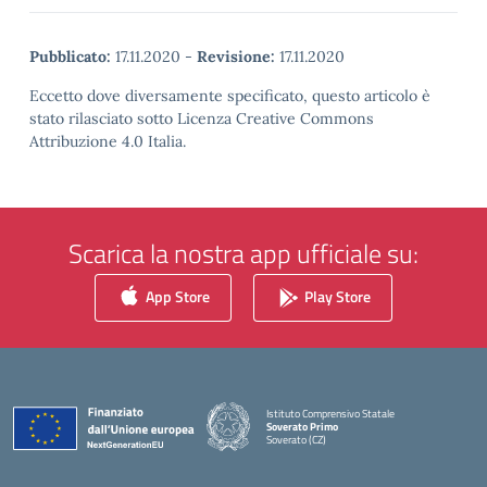
Pubblicato:
17.11.2020
-
Revisione:
17.11.2020
Eccetto dove diversamente specificato, questo articolo è
stato rilasciato sotto Licenza Creative Commons
Attribuzione 4.0 Italia.
Scarica la nostra app ufficiale su:
App Store
Play Store
Istituto Comprensivo Statale
Soverato Primo
Soverato (CZ)
— Visita la pagina iniziale della scuola