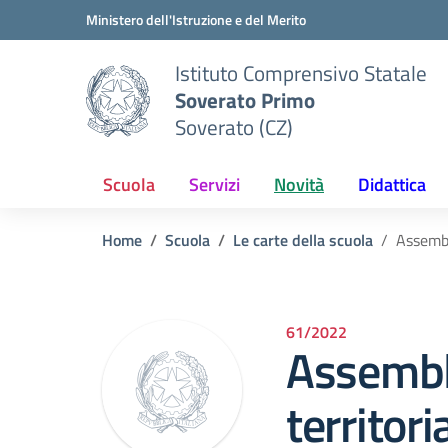
Vai ai contenuti
Vai al menu di navigazione
Vai al footer
Ministero dell'Istruzione e del Merito
Istituto Comprensivo Statale
Soverato Primo
Soverato (CZ)
Scuola
Servizi
Novità
Didattica
Home
Scuola
Le carte della scuola
Assembl
61/2022
Assembl
territori