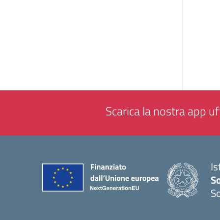
Scarica la nostra app uff
Is
S
So
— 