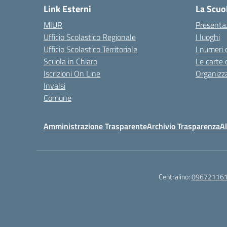
Link Esterni
La Scuo
MIUR
Presenta
Ufficio Scolastico Regionale
I luoghi
Ufficio Scolastico Territoriale
I numeri 
Scuola in Chiaro
Le carte 
Iscrizioni On Line
Organizz
Invalsi
Comune
Amministrazione Trasparente
Archivio Trasparenza
Al
Centralino:
09672116