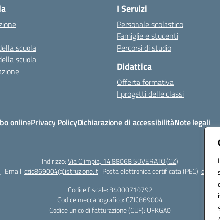
la
I Servizi
zione
Personale scolastico
Famiglie e studenti
della scuola
Percorsi di studio
della scuola
Didattica
azione
Offerta formativa
I progetti delle classi
bo online
Privacy Policy
Dichiarazione di accessibilità
Note legali
Indirizzo:
Via Olimpia, 14 88068 SOVERATO (CZ)
1
Email:
czic869004@istruzione.it
Posta elettronica certificata (PEC):
czic86
Codice fiscale: 84000710792
Codice meccanografico:
CZIC869004
Codice unico di fatturazione (CUF): UFKGA0