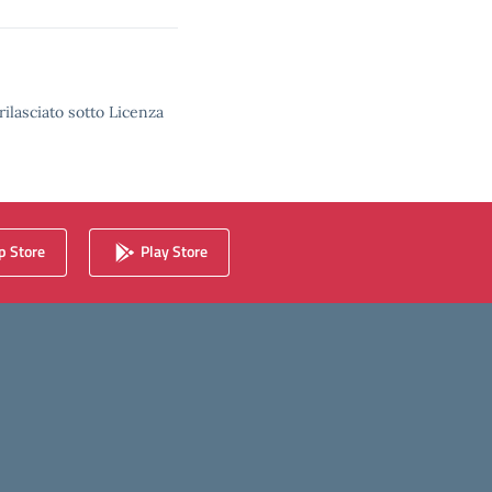
rilasciato sotto Licenza
 Store
Play Store