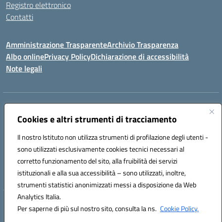
Registro elettronico
Contatti
Amministrazione Trasparente
Archivio Trasparenza
Albo online
Privacy Policy
Dichiarazione di accessibilità
Note legali
Indirizzo:
Via Olimpia, 14 88068 SOVERATO (CZ)
Centralino:
Cookies e altri strumenti di tracciamento
096721161
Email:
czic869004@istruzione.it
Posta elettronica certificata (PEC):
czic869004@pec.istruzione.it
Il nostro Istituto non utilizza strumenti di profilazione degli utenti -
Codice fiscale: 84000710792
sono utilizzati esclusivamente cookies tecnici necessari al
Codice meccanografico:
CZIC869004
corretto funzionamento del sito, alla fruibilità dei servizi
Codice unico di fatturazione (CUF): UFKGA0
istituzionali e alla sua accessibilità – sono utilizzati, inoltre,
strumenti statistici anonimizzati messi a disposizione da Web
Analytics Italia.
Hosting & Powered by 3D Solution S.r.l.
Per saperne di più sul nostro sito, consulta la ns.
Cookie Policy.
Concept & Design by Designers Italia