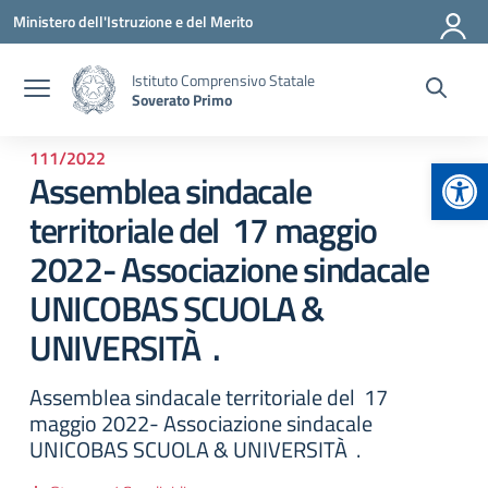
Vai ai contenuti
Vai al menu di navigazione
Vai al footer
Ministero dell'Istruzione e del Merito
Istituto Comprensivo Statale
Soverato Primo
111/2022
Apr
Assemblea sindacale
territoriale del 17 maggio
2022- Associazione sindacale
UNICOBAS SCUOLA &
UNIVERSITÀ .
Assemblea sindacale territoriale del 17
maggio 2022- Associazione sindacale
UNICOBAS SCUOLA & UNIVERSITÀ .