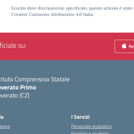
Eccetto dove diversamente specificato, questo articolo è stato 
Creative Commons Attribuzione 4.0 Italia.
iciale su:
App
tituto Comprensivo Statale
overato Primo
verato (CZ)
Visita la pagina iniziale della scuola
la
I Servizi
zione
Personale scolastico
Famiglie e studenti