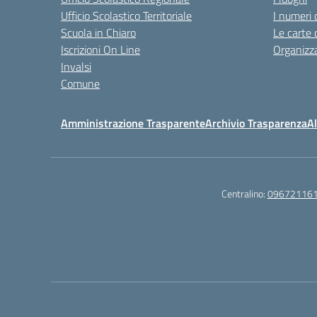
Ufficio Scolastico Territoriale
I numeri 
Scuola in Chiaro
Le carte 
Iscrizioni On Line
Organizz
Invalsi
Comune
Amministrazione Trasparente
Archivio Trasparenza
Al
Centralino:
09672116