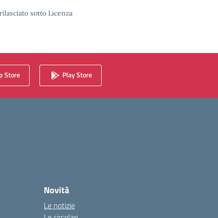
rilasciato sotto Licenza
 Store
Play Store
Novità
Le notizie
Le circolari