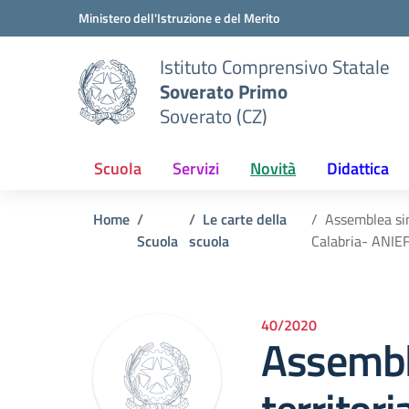
Vai ai contenuti
Vai al menu di navigazione
Vai al footer
Ministero dell'Istruzione e del Merito
Istituto Comprensivo Statale
Soverato Primo
Soverato (CZ)
Scuola
Servizi
Novità
Didattica
Home
Le carte della
Assemblea sin
Scuola
scuola
Calabria- ANIEF
40/2020
Assembl