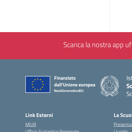
Scarica la nostra app uff
Is
S
So
— 
Link Esterni
La Scuo
MIUR
Presenta
Ufficio Scolastico Regionale
I luoghi