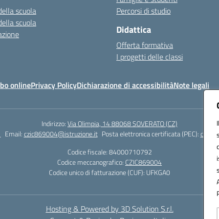
della scuola
Percorsi di studio
della scuola
Didattica
azione
Offerta formativa
I progetti delle classi
bo online
Privacy Policy
Dichiarazione di accessibilità
Note legali
Indirizzo:
Via Olimpia, 14 88068 SOVERATO (CZ)
1
Email:
czic869004@istruzione.it
Posta elettronica certificata (PEC):
czic86
Codice fiscale: 84000710792
Codice meccanografico:
CZIC869004
Codice unico di fatturazione (CUF): UFKGA0
Hosting & Powered by 3D Solution S.r.l.