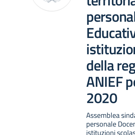
territori
persona
Educativ
istituzio
della re
ANIEF pe
2020
Assemblea sindac
personale Docen
istituzioni scola