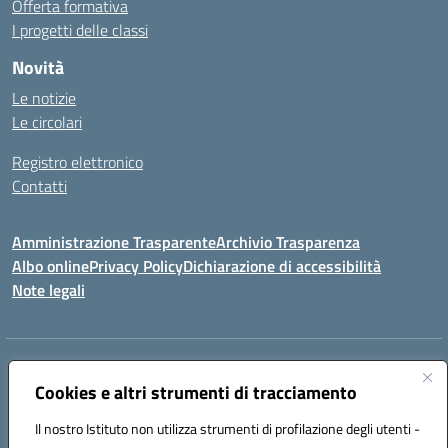
Offerta formativa
I progetti delle classi
Novità
Le notizie
Le circolari
Registro elettronico
Contatti
Amministrazione Trasparente
Archivio Trasparenza
Albo online
Privacy Policy
Dichiarazione di accessibilità
Note legali
Indirizzo:
Via Olimpia, 14 88068 SOVERATO (CZ)
Centralino:
Cookies e altri strumenti di tracciamento
096721161
Email:
czic869004@istruzione.it
Posta elettronica certificata (PEC):
czic869004@pec.istruzione.it
Il nostro Istituto non utilizza strumenti di profilazione degli utenti -
Codice fiscale: 84000710792