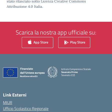
stato rilasciato sotto Licenza Creative Commons
Attribuzione 4.0 Italia.
Scarica la nostra app ufficiale su:
App Store
Play Store
Istituto Comprensivo Statale
Soverato Primo
Soverato (CZ)
— Visita la pagina iniziale della scuola
Link Esterni
MIUR
Ufficio Scolastico Regionale