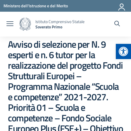
Vai ai contenuti
Vai al menu di navigazione
Vai al footer
Ministero dell'Istruzione e del Merito
Istituto Comprensivo Statale
Soverato Primo
Avviso di selezione per N. 9
Apr
esperti e n. 6 tutor per la
realizzazione del progetto Fondi
Strutturali Europei –
Programma Nazionale “Scuola
e competenze” 2021-2027.
Priorità 01 – Scuola e
competenze – Fondo Sociale
Europeo Plus (FSE+) – Obiettivo