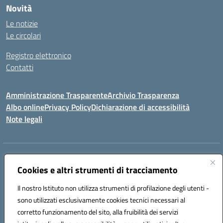
Novità
Le notizie
Le circolari
Registro elettronico
Contatti
Amministrazione Trasparente
Archivio Trasparenza
Albo online
Privacy Policy
Dichiarazione di accessibilità
Note legali
Indirizzo:
Via Olimpia, 14 88068 SOVERATO (CZ)
Centralino:
Cookies e altri strumenti di tracciamento
096721161
Email:
czic869004@istruzione.it
Posta elettronica certificata (PEC):
czic869004@pec.istruzione.it
Il nostro Istituto non utilizza strumenti di profilazione degli utenti -
Codice fiscale: 84000710792
sono utilizzati esclusivamente cookies tecnici necessari al
Codice meccanografico:
CZIC869004
corretto funzionamento del sito, alla fruibilità dei servizi
Codice unico di fatturazione (CUF): UFKGA0