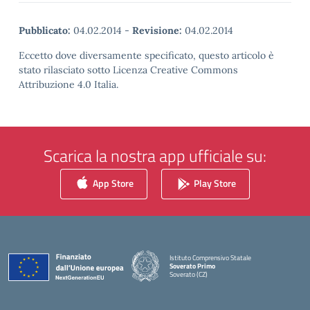
Pubblicato:
04.02.2014
-
Revisione:
04.02.2014
Eccetto dove diversamente specificato, questo articolo è
stato rilasciato sotto Licenza Creative Commons
Attribuzione 4.0 Italia.
Scarica la nostra app ufficiale su:
App Store
Play Store
Istituto Comprensivo Statale
Soverato Primo
Soverato (CZ)
— Visita la pagina iniziale della scuola