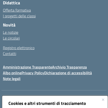
Didattica
Offerta formativa
I progetti delle classi
Novità
Le notizie
Le circolari
Registro elettronico
Contatti
Amministrazione Trasparente
Archivio Trasparenza
Albo online
Privacy Policy
Dichiarazione di accessibilità
Note legali
Indirizzo:
Via Olimpia, 14 88068 SOVERATO (CZ)
Centralino:
Cookies e altri strumenti di tracciamento
096721161
Email:
czic869004@istruzione.it
Posta elettronica certificata (PEC):
czic869004@pec.istruzione.it