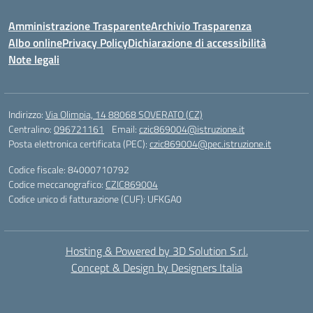
Amministrazione Trasparente
Archivio Trasparenza
Albo online
Privacy Policy
Dichiarazione di accessibilità
Note legali
Indirizzo:
Via Olimpia, 14 88068 SOVERATO (CZ)
Centralino:
096721161
Email:
czic869004@istruzione.it
Posta elettronica certificata (PEC):
czic869004@pec.istruzione.it
Codice fiscale: 84000710792
Codice meccanografico:
CZIC869004
Codice unico di fatturazione (CUF): UFKGA0
Hosting & Powered by 3D Solution S.r.l.
Concept & Design by Designers Italia