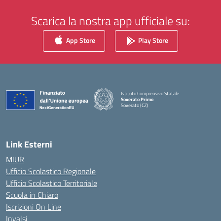
Scarica la nostra app ufficiale su:
App Store
Play Store
Istituto Comprensivo Statale
Soverato Primo
Soverato (CZ)
— Visita la pagina iniziale della scuola
Link Esterni
MIUR
Ufficio Scolastico Regionale
Ufficio Scolastico Territoriale
Scuola in Chiaro
Iscrizioni On Line
Invalsi