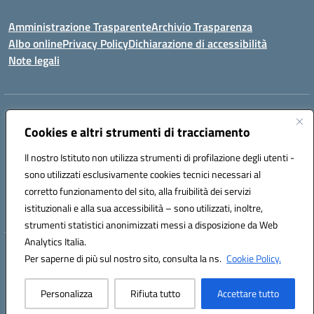
Amministrazione Trasparente
Archivio Trasparenza
Albo online
Privacy Policy
Dichiarazione di accessibilità
Note legali
Indirizzo:
Via Olimpia, 14 88068 SOVERATO (CZ)
Centralino:
Cookies e altri strumenti di tracciamento
096721161
Email:
czic869004@istruzione.it
Posta elettronica certificata (PEC):
czic869004@pec.istruzione.it
Il nostro Istituto non utilizza strumenti di profilazione degli utenti -
Codice fiscale: 84000710792
sono utilizzati esclusivamente cookies tecnici necessari al
Codice meccanografico:
CZIC869004
corretto funzionamento del sito, alla fruibilità dei servizi
Codice unico di fatturazione (CUF): UFKGA0
istituzionali e alla sua accessibilità – sono utilizzati, inoltre,
strumenti statistici anonimizzati messi a disposizione da Web
Analytics Italia.
Hosting & Powered by 3D Solution S.r.l.
Per saperne di più sul nostro sito, consulta la ns.
Cookie Policy.
Concept & Design by Designers Italia
Personalizza
Rifiuta tutto
Accettare tutto